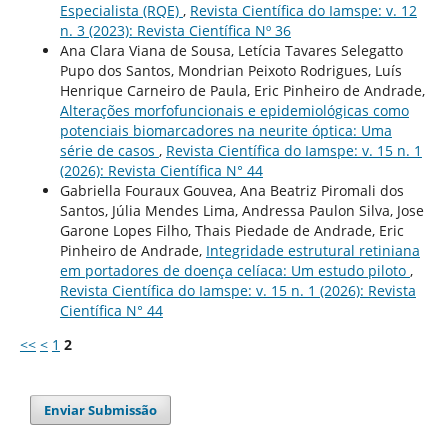
Especialista (RQE)
,
Revista Científica do Iamspe: v. 12
n. 3 (2023): Revista Científica Nº 36
Ana Clara Viana de Sousa, Letícia Tavares Selegatto
Pupo dos Santos, Mondrian Peixoto Rodrigues, Luís
Henrique Carneiro de Paula, Eric Pinheiro de Andrade,
Alterações morfofuncionais e epidemiológicas como
potenciais biomarcadores na neurite óptica: Uma
série de casos
,
Revista Científica do Iamspe: v. 15 n. 1
(2026): Revista Científica N° 44
Gabriella Fouraux Gouvea, Ana Beatriz Piromali dos
Santos, Júlia Mendes Lima, Andressa Paulon Silva, Jose
Garone Lopes Filho, Thais Piedade de Andrade, Eric
Pinheiro de Andrade,
Integridade estrutural retiniana
em portadores de doença celíaca: Um estudo piloto
,
Revista Científica do Iamspe: v. 15 n. 1 (2026): Revista
Científica N° 44
<<
<
1
2
Enviar Submissão