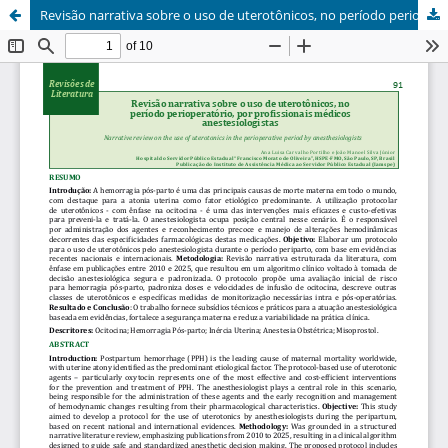
Revisão narrativa sobre o uso de uterotônicos, no período perioperatório, por profissionais médicos anestesiologistas