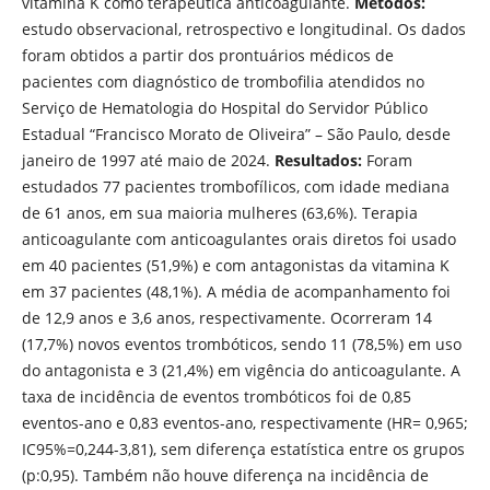
vitamina K como terapêutica anticoagulante.
Métodos:
estudo observacional, retrospectivo e longitudinal. Os dados
foram obtidos a partir dos prontuários médicos de
pacientes com diagnóstico de trombofilia atendidos no
Serviço de Hematologia do Hospital do Servidor Público
Estadual “Francisco Morato de Oliveira” – São Paulo, desde
janeiro de 1997 até maio de 2024.
Resultados:
Foram
estudados 77 pacientes trombofílicos, com idade mediana
de 61 anos, em sua maioria mulheres (63,6%). Terapia
anticoagulante com anticoagulantes orais diretos foi usado
em 40 pacientes (51,9%) e com antagonistas da vitamina K
em 37 pacientes (48,1%). A média de acompanhamento foi
de 12,9 anos e 3,6 anos, respectivamente. Ocorreram 14
(17,7%) novos eventos trombóticos, sendo 11 (78,5%) em uso
do antagonista e 3 (21,4%) em vigência do anticoagulante. A
taxa de incidência de eventos trombóticos foi de 0,85
eventos-ano e 0,83 eventos-ano, respectivamente (HR= 0,965;
IC95%=0,244-3,81), sem diferença estatística entre os grupos
(p:0,95). Também não houve diferença na incidência de