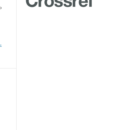
do
a
-