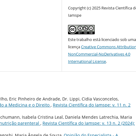
Copyright (c) 2025 Revista Científica 
Iamspe
Este trabalho está licenciado sob um
licença
Creative Commons Attribution
NonCommercial-NoDerivatives 4.0
International License
.
ho, Eric Pinheiro de Andrade, Dr. Lippi, Cidia Vasconcelos,
do a Medicina e o Direito
,
Revista Científica do Iamspe: v. 11 n. 2
Schumann, Isabela Cristina Leal, Daniela Mendes Latrechia, Maria
nutrição parenteral
,
Revista Científica do Iamspe: v. 13 n. 2 (2024):
egoshi, Maria Ângela de Souza,
Opinião do Especialista - A