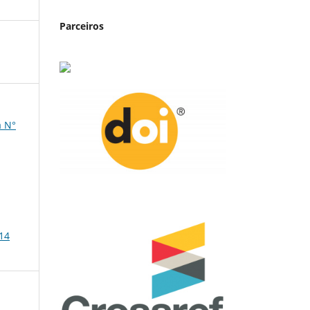
Parceiros
a N°
 14