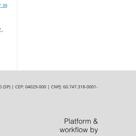
° 39
?
,
SP) | CEP: 04029-000 | CNPJ: 60.747.318-0001-