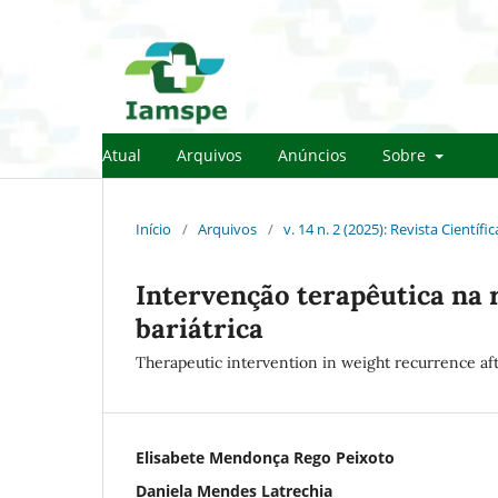
Atual
Arquivos
Anúncios
Sobre
Início
/
Arquivos
/
v. 14 n. 2 (2025): Revista Científi
Intervenção terapêutica na 
bariátrica
Therapeutic intervention in weight recurrence aft
Elisabete Mendonça Rego Peixoto
Daniela Mendes Latrechia