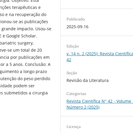
rgia. Objetivo: Esta
enções terapêuticas e
so e na recuperação do
Publicado
cionou-se as publicações
2025-09-16
e grande impacto. Usou-se
 e Google Scholar.
ariatric surgery,
Edição
ve-se um total de 20
v. 14 n. 2 (2025): Revista Científic
ância por publicações em
42
ior a 5 anos. Conclusão: A
eguimento a longo prazo
Seção
nutenção do peso perdido
Revisão da Literatura
esidade podem ser
s submetidos a cirurgia
Categorias
Revista Científica N° 42 - Volume
Número 2 (2025)
Licença