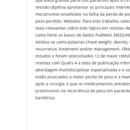
que afeta grande parte dos pacientes após a ciru
revisão objetiva apresentar as principais interv
mecanismos envolvidos na falha da perda de pe
peso perdido. Métodos: Para este trabalho, sele
mais relevantes sobre este tópico em revistas d
como fonte as bases de dados PubMed, MEDLINE
Adotou-se como palavras-chave weight, obesity, b
recurrence, treatment and/or management. Obte
estudos e foram selecionados 12 de maior relev
revistas com Qualis A e data de publicação infer
abordagem multidisciplinar especializada e o s
estão associados a maior perda de peso e a ma
após a cirurgia, e que os medicamentos antiob
promissores na recorrência do peso em paciente
bariátrica.