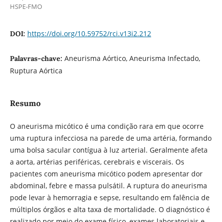
HSPE-FMO
https://doi.org/10.59752/rci.v13i2.212
DOI:
Aneurisma Aórtico, Aneurisma Infectado,
Palavras-chave:
Ruptura Aórtica
Resumo
O aneurisma micótico é uma condição rara em que ocorre
uma ruptura infecciosa na parede de uma artéria, formando
uma bolsa sacular contígua à luz arterial. Geralmente afeta
a aorta, artérias periféricas, cerebrais e viscerais. Os
pacientes com aneurisma micótico podem apresentar dor
abdominal, febre e massa pulsátil. A ruptura do aneurisma
pode levar à hemorragia e sepse, resultando em falência de
múltiplos órgãos e alta taxa de mortalidade. O diagnóstico é
realizado por meio do exame físico, exames laboratoriais e