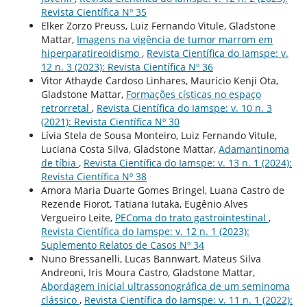
Revista Científica Nº 35
Elker Zorzo Preuss, Luiz Fernando Vitule, Gladstone
Mattar,
Imagens na vigência de tumor marrom em
hiperparatireoidismo
,
Revista Científica do Iamspe: v.
12 n. 3 (2023): Revista Científica Nº 36
Vitor Athayde Cardoso Linhares, Maurício Kenji Ota,
Gladstone Mattar,
Formações císticas no espaço
retrorretal
,
Revista Científica do Iamspe: v. 10 n. 3
(2021): Revista Científica Nº 30
Lívia Stela de Sousa Monteiro, Luiz Fernando Vitule,
Luciana Costa Silva, Gladstone Mattar,
Adamantinoma
de tíbia
,
Revista Científica do Iamspe: v. 13 n. 1 (2024):
Revista Científica Nº 38
Amora Maria Duarte Gomes Bringel, Luana Castro de
Rezende Fiorot, Tatiana Iutaka, Eugênio Alves
Vergueiro Leite,
PEComa do trato gastrointestinal
,
Revista Científica do Iamspe: v. 12 n. 1 (2023):
Suplemento Relatos de Casos Nº 34
Nuno Bressanelli, Lucas Bannwart, Mateus Silva
Andreoni, Iris Moura Castro, Gladstone Mattar,
Abordagem inicial ultrassonográfica de um seminoma
clássico
,
Revista Científica do Iamspe: v. 11 n. 1 (2022):