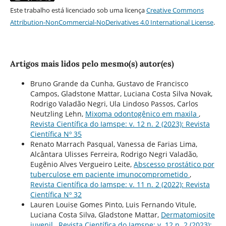
Este trabalho está licenciado sob uma licença
Creative Commons
Attribution-NonCommercial-NoDerivatives 4.0 International License
.
Artigos mais lidos pelo mesmo(s) autor(es)
Bruno Grande da Cunha, Gustavo de Francisco
Campos, Gladstone Mattar, Luciana Costa Silva Novak,
Rodrigo Valadão Negri, Ula Lindoso Passos, Carlos
Neutzling Lehn,
Mixoma odontogênico em maxila
,
Revista Científica do Iamspe: v. 12 n. 2 (2023): Revista
Científica Nº 35
Renato Marrach Pasqual, Vanessa de Farias Lima,
Alcântara Ulisses Ferreira, Rodrigo Negri Valadão,
Eugênio Alves Vergueiro Leite,
Abscesso prostático por
tuberculose em paciente imunocomprometido
,
Revista Científica do Iamspe: v. 11 n. 2 (2022): Revista
Científica Nº 32
Lauren Louise Gomes Pinto, Luis Fernando Vitule,
Luciana Costa Silva, Gladstone Mattar,
Dermatomiosite
juvenil
,
Revista Científica do Iamspe: v. 12 n. 2 (2023):