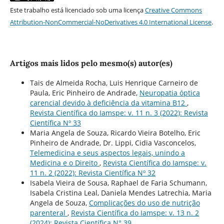
Este trabalho está licenciado sob uma licença
Creative Commons
Attribution-NonCommercial-NoDerivatives 4.0 International License
.
Artigos mais lidos pelo mesmo(s) autor(es)
Tais de Almeida Rocha, Luis Henrique Carneiro de
Paula, Eric Pinheiro de Andrade,
Neuropatia óptica
carencial devido à deficiência da vitamina B12
,
Revista Científica do Iamspe: v. 11 n. 3 (2022): Revista
Científica Nº 33
Maria Angela de Souza, Ricardo Vieira Botelho, Eric
Pinheiro de Andrade, Dr. Lippi, Cidia Vasconcelos,
Telemedicina e seus aspectos legais, unindo a
Medicina e o Direito
,
Revista Científica do Iamspe: v.
11 n. 2 (2022): Revista Científica Nº 32
Isabela Vieira de Sousa, Raphael de Faria Schumann,
Isabela Cristina Leal, Daniela Mendes Latrechia, Maria
Angela de Souza,
Complicações do uso de nutrição
parenteral
,
Revista Científica do Iamspe: v. 13 n. 2
(2024): Revista Científica N° 39