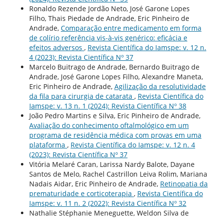
Ronaldo Rezende Jordão Neto, José Garone Lopes
Filho, Thais Piedade de Andrade, Eric Pinheiro de
Andrade,
Comparação entre medicamento em forma
de colírio referência vis-à-vis genérico: eficácia e
efeitos adversos
,
Revista Científica do Iamspe: v. 12 n.
4 (2023): Revista Científica Nº 37
Marcelo Buitrago de Andrade, Bernardo Buitrago de
Andrade, José Garone Lopes Filho, Alexandre Maneta,
Eric Pinheiro de Andrade,
Agilização da resolutividade
da fila para cirurgia de catarata
,
Revista Científica do
Iamspe: v. 13 n. 1 (2024): Revista Científica Nº 38
João Pedro Martins e Silva, Eric Pinheiro de Andrade,
Avaliação do conhecimento oftalmológico em um
programa de residência médica com provas em uma
plataforma
,
Revista Científica do Iamspe: v. 12 n. 4
(2023): Revista Científica Nº 37
Vitória Melaré Caran, Larissa Nardy Balote, Dayane
Santos de Melo, Rachel Castrillon Leiva Rolim, Mariana
Nadais Aidar, Eric Pinheiro de Andrade,
Retinopatia da
prematuridade e corticoterapia
,
Revista Científica do
Iamspe: v. 11 n. 2 (2022): Revista Científica Nº 32
Nathalie Stéphanie Meneguette, Weldon Silva de