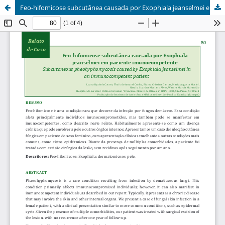
Feo-hifomicose subcutânea causada por Exophiala jeanselmei em paciente imunocompetente